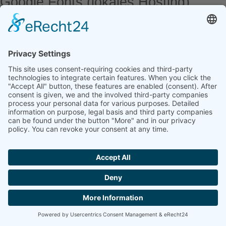
Google Fonts (lokales Hosting)
Diese Seite nutzt zur einheitlichen Darstellung von Schriftarten so
genannte Google Fonts, die von Google bereitgestellt werden. Die
Google Fonts sind lokal installiert. Eine Verbindung zu Servern von
Google findet dabei nicht statt.
Weitere Informationen zu Google Fonts finden Sie unter
https://developers.google.com/fonts/faq
und in der
Datenschutzerklärung von Google:
https://policies.google.com/privacy?hl=de
.
Google Maps
Diese Seite nutzt den Kartendienst Google Maps. Anbieter ist die
Google Ireland Limited („Google“), Gordon House, Barrow Street,
Dublin 4, Irland.
Zur Nutzung der Funktionen von Google Maps ist es notwendig, Ihre
IP-Adresse zu speichern. Diese Informationen werden in der Regel an
einen Server von Google in den USA übertragen und dort gespeichert.